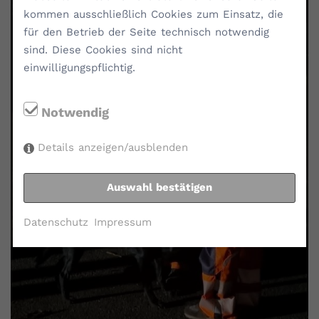
kommen ausschließlich Cookies zum Einsatz, die
für den Betrieb der Seite technisch notwendig
sind. Diese Cookies sind nicht
einwilligungspflichtig.
Notwendig
Details anzeigen/ausblenden
Auswahl bestätigen
Datenschutz
Impressum