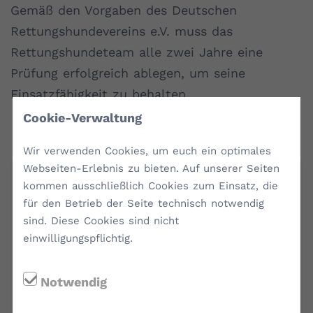
Gemäß den Vorgaben des Deutschen
Rettungshundevereins e.V. muss das
Rettungshundeteam alle zwei Jahre eine
Prüfung erfolgreich ablegen, um seine
Einsatzfähigkeit zu behalten.
Cookie-Verwaltung
Wir verwenden Cookies, um euch ein optimales
Webseiten-Erlebnis zu bieten. Auf unserer Seiten
kommen ausschließlich Cookies zum Einsatz, die
Suchsparten
für den Betrieb der Seite technisch notwendig
sind. Diese Cookies sind nicht
Bei uns kann das Mensch-Hunde-
einwilligungspflichtig.
Team zwischen verschiedenen
Suchsparten entscheiden, in denen es
Notwendig
ausgebildet werden möchten,